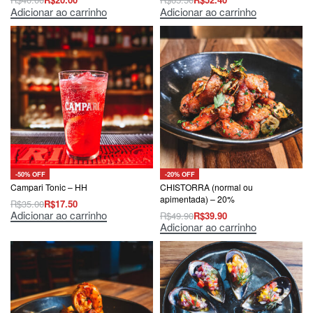
Adicionar ao carrinho
Adicionar ao carrinho
-50% OFF
-20% OFF
Campari Tonic – HH
CHISTORRA (normal ou
apimentada) – 20%
R$
35.00
R$
17.50
Adicionar ao carrinho
R$
49.90
R$
39.90
Adicionar ao carrinho