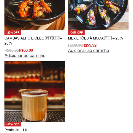
-20% OFF
-20% OFF
GAMBAS ALHO E ÓLEO 🇵🇹🇪🇸 –
MEXILHÕES À MODA 🇵🇹 – 20%
20%
R$
69.90
R$
55.92
Adicionar ao carrinho
R$
85.00
R$
68.00
Adicionar ao carrinho
-50% OFF
Penicillin – HH