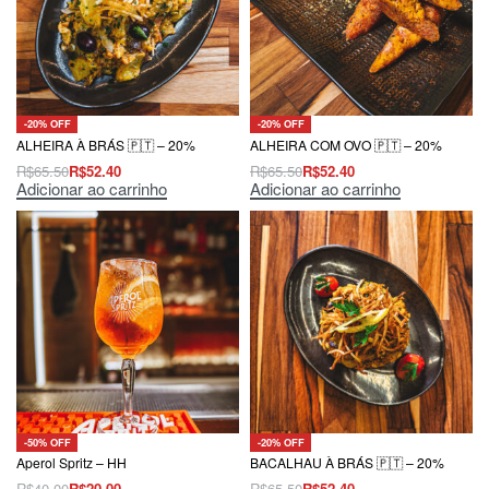
-20% OFF
-20% OFF
ALHEIRA À BRÁS 🇵🇹 – 20%
ALHEIRA COM OVO 🇵🇹 – 20%
R$
65.50
R$
52.40
R$
65.50
R$
52.40
Adicionar ao carrinho
Adicionar ao carrinho
-50% OFF
-20% OFF
Aperol Spritz – HH
BACALHAU À BRÁS 🇵🇹 – 20%
R$
40.00
R$
20.00
R$
65.50
R$
52.40