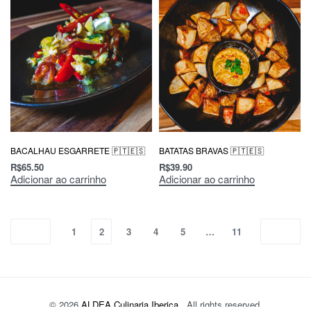
BACALHAU ESGARRETE 🇵🇹🇪🇸
BATATAS BRAVAS 🇵🇹🇪🇸
R$
65.50
R$
39.90
Adicionar ao carrinho
Adicionar ao carrinho
1
2
3
4
5
…
11
© 2026
ALDEA Culinaria Iberica
. All rights reserved.