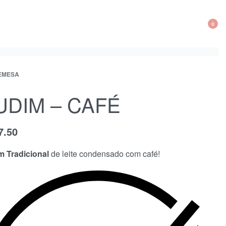
0
EMESA
UDIM – CAFÉ
7.50
m Tradicional
de leite condensado com café!