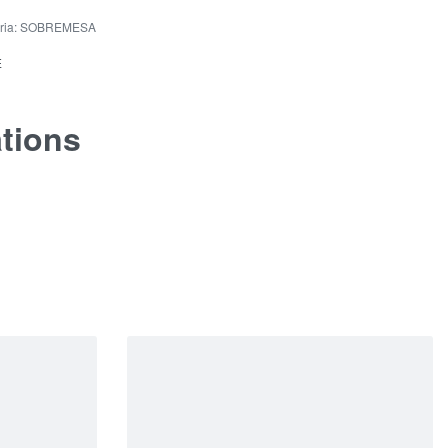
ria:
SOBREMESA
E
ations