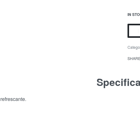
IN ST
Catego
SHAR
Specific
refrescante.