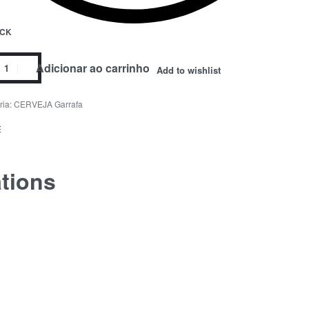
OCK
Adicionar ao carrinho
Add to wishlist
ria:
CERVEJA Garrafa
E
ations