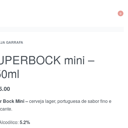
0
EJA GARRAFA
UPERBOCK mini –
50ml
5.00
r Bock Mini –
cerveja lager, portuguesa de sabor fino e
scante.
Alcoólico:
5.2%