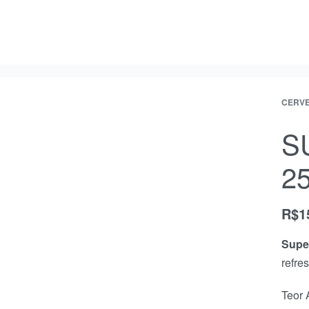
CERV
S
2
R$
1
Supe
refre
Teor 