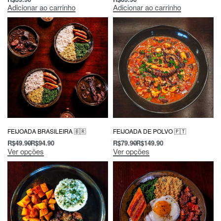
Adicionar ao carrinho
Adicionar ao carrinho
FEIJOADA BRASILEIRA 🇧🇷
FEIJOADA DE POLVO 🇵🇹
R$
49.90
R$
94.90
R$
79.90
R$
149.90
Ver opções
Ver opções