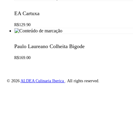
EA Cartuxa
R$
129.90
Adicionar ao carrinho
QUICKVIEW
Paulo Laureano Colheita Bigode
R$
169.00
Adicionar ao carrinho
QUICKVIEW
© 2026
ALDEA Culinaria Iberica
. All rights reserved.