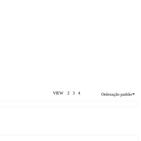
VIEW
2
3
4
Ordenação padrão